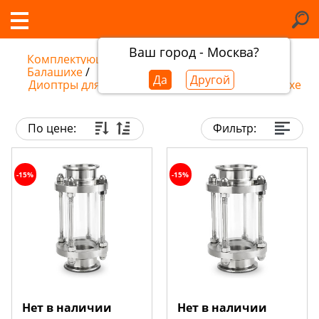
Ваш город - Москва?
Комплектующие самогонных аппаратов в
Балашихе
/
Да
Другой
Диоптры для самогонных аппаратов в Балашихе
По цене:
Фильтр:
-15%
-15%
Нет в наличии
Нет в наличии