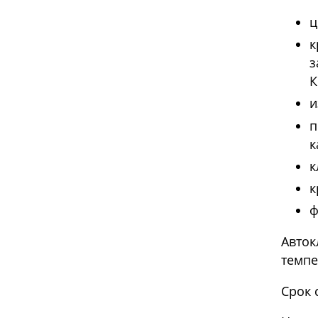
ц
к
з
К
и
п
к
к
к
ф
Авток
темпе
Срок 