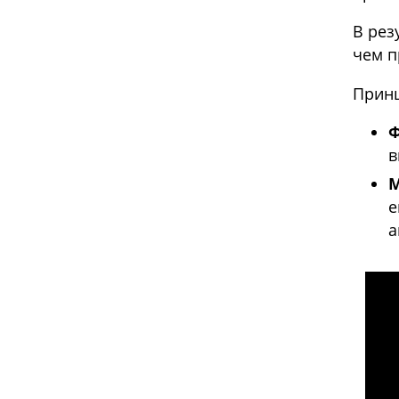
В рез
чем п
Принц
в
е
а