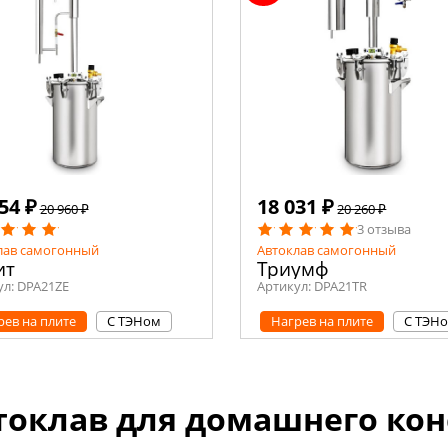
54 ₽
18 031 ₽
20 960 ₽
20 260 ₽
3 отзыва
лав самогонный
Автоклав самогонный
ит
Триумф
ул:
DPA21ZE
Артикул:
DPA21TR
рев на плите
С ТЭНом
Нагрев на плите
С ТЭН
токлав для домашнего кон