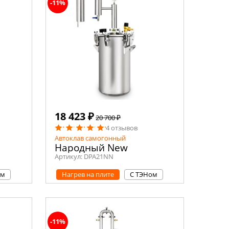
-11%
18 423 ₽
20 700 ₽
4 отзывов
Автоклав самогонный
Народный New
Артикул:
DPA21NN
ом
Нагрев на плите
С ТЭНом
-11%