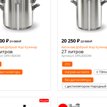
00 ₽
20 250 ₽
21 000 ₽
22 500 ₽
лав Добрый Жар Кулинар
Автоклав Добрый Жар Кулина
литров
27 литров
ул:
DPA18DOM
Артикул:
DPA26DOM
27л
 дистиллятора
Нагрев на плите
С ТЭН
без дистиллятора
с дистиллятором Народный
Акция