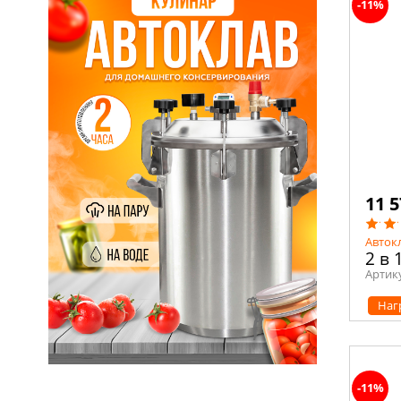
-11%
11 5
Авток
2 в 
Артик
Наг
-11%