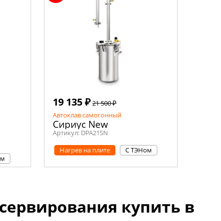
19 135 ₽
21 500 ₽
Автоклав самогонный
Сириус New
Артикул:
DPA21SN
Нагрев на плите
С ТЭНом
ом
сервирования купить в