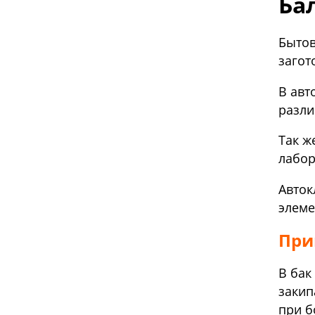
Ба
Бытов
загот
В авт
разли
Так ж
лабор
Авток
элеме
При
В бак
закип
при б