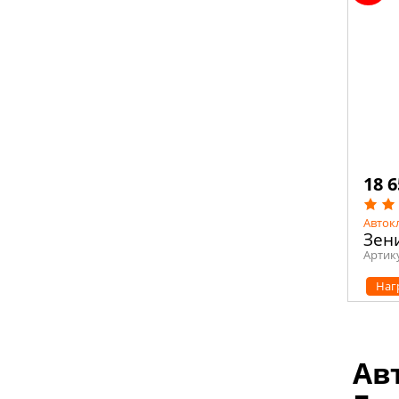
18 6
Авток
Зен
Артик
Наг
Ав