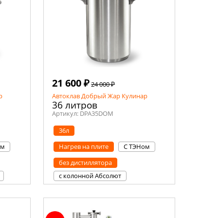
21 600 ₽
24 000 ₽
р
Автоклав Добрый Жар Кулинар
36 литров
Артикул:
DPA35DOM
36л
ом
Нагрев на плите
С ТЭНом
без дистиллятора
с колонной Абсолют