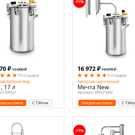
-11%
70 ₽
16 972 ₽
13 000 ₽
19 070 ₽
15 отзывов
5 отзывов
лав Добрый Жар
Автоклав самогонный
1, 17 л
Мечта New
ул:
DPA21
Артикул:
DPA21MN
рев на плите
С ТЭНом
Нагрев на плите
С ТЭН
-11%